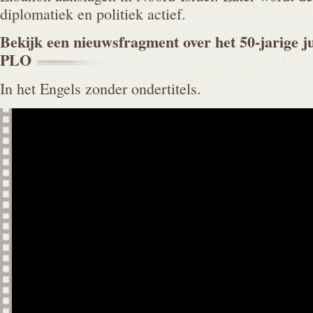
diplomatiek en politiek actief.
Bekijk een nieuwsfragment over het 50-jarige j
PLO
In het Engels zonder ondertitels.