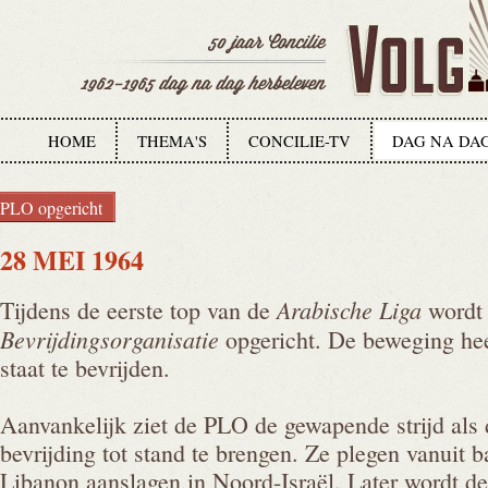
HOME
THEMA'S
CONCILIE-TV
DAG NA DA
PLO opgericht
28 MEI 1964
Arabische Liga
Tijdens de eerste top van de
wordt
Bevrijdingsorganisatie
opgericht. De beweging heef
staat te bevrijden.
Aanvankelijk ziet de PLO de gewapende strijd als
bevrijding tot stand te brengen. Ze plegen vanuit 
Libanon aanslagen in Noord-Israël. Later wordt de