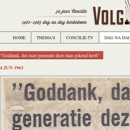
HOME
THEMA'S
CONCILIE-TV
DAG NA DA
"Goddank, dat onze generatie deze man gekend heeft"
4 JUN 1963