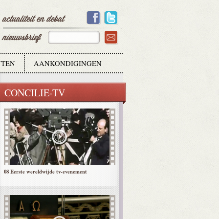
TEN
AANKONDIGINGEN
09 Paulus VI: de eerste moderne paus
CONCILIE-TV
08 Eerste wereldwijde tv-evenement