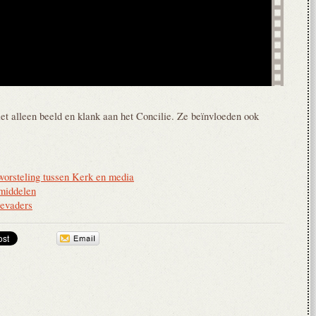
t alleen beeld en klank aan het Concilie. Ze beïnvloeden ook
worsteling tussen Kerk en media
middelen
ievaders