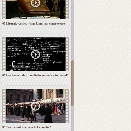
07 Liturgievernieuwing: kiem van controverse
06 Hoe komen de Conciliedocumenten tot stand?
05 Wie neemt deel aan het concilie?