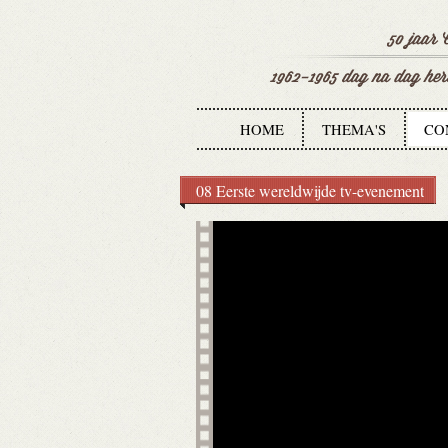
HOME
THEMA'S
CO
08 Eerste wereldwijde tv-evenement