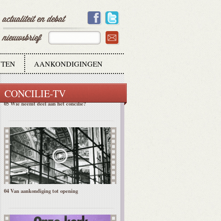
06 Hoe komen de Conciliedocumenten tot stand?
TEN
AANKONDIGINGEN
CONCILIE-TV
05 Wie neemt deel aan het concilie?
04 Van aankondiging tot opening