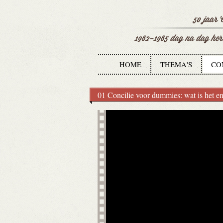
HOME
THEMA'S
CO
01 Concilie voor dummies: wat is het e