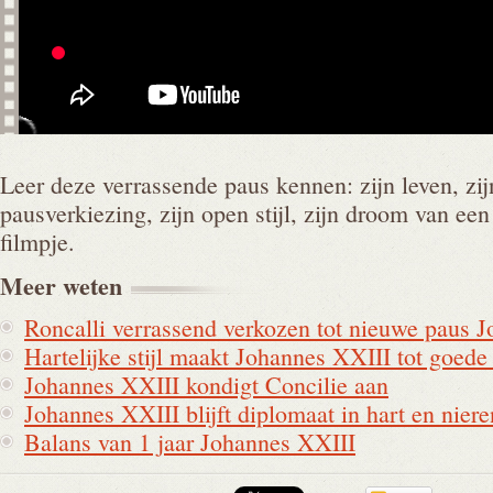
Leer deze verrassende paus kennen: zijn leven, zi
pausverkiezing, zijn open stijl, zijn droom van een
filmpje.
Meer
weten
Roncalli verrassend verkozen tot nieuwe paus 
Hartelijke stijl maakt Johannes XXIII tot goede
Johannes XXIII kondigt Concilie aan
Johannes XXIII blijft diplomaat in hart en niere
Balans van 1 jaar Johannes XXIII