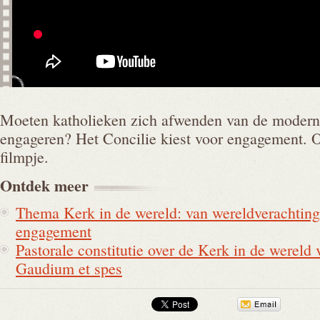
Moeten katholieken zich afwenden van de moderne 
engageren? Het Concilie kiest voor engagement. 
filmpje.
Ontdek
meer
Thema Kerk in de wereld: van wereldverachting
engagement
Pastorale constitutie over de Kerk in de wereld v
Gaudium et spes