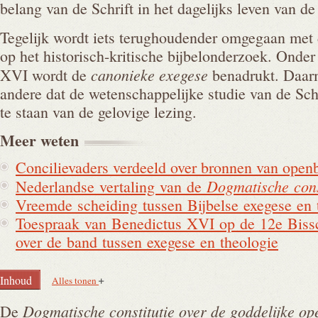
belang van de Schrift in het dagelijks leven van de 
Tegelijk wordt iets terughoudender omgegaan met 
op het historisch-kritische bijbelonderzoek. Onde
canonieke exegese
XVI wordt de
benadrukt. Daarm
andere dat de wetenschappelijke studie van de Sch
te staan van de gelovige lezing.
Meer
weten
Concilievaders verdeeld over bronnen van open
Dogmatische cons
Nederlandse vertaling van de
Vreemde scheiding tussen Bijbelse exegese en 
Toespraak van Benedictus XVI op de 12e Bis
over de band tussen exegese en theologie
Inhoud
Alles tonen
Dogmatische constitutie over de goddelijke o
De