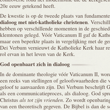
20e eeuw getekend heeft.
De kwestie is op de tweede plaats van fundamente
dialoog met niet-katholieke christenen
. Verschil
hebben op verschillende momenten in de geschiede
klemtonen gelegd. Vóór Vaticanum II gaf de Katho
maar een beperkte plaats in vergelijking met de g
Dei Verbum vernieuwt de Katholieke Kerk haar rela
rol ervan in het leven van de Kerk.
God openbaart zich in
dialoog
In de dominante theologie vóór Vaticanum II, wor
een reeks van stellingen of geloofswaarheden die
geloof te aanvaarden zijn. Dei Verbum beschrijft 
als een communicatieproces, als dialoog. God spr
als tot zijn vrienden
Christus
. Zo wordt openbaring
van een theoretisch gegeven. De Bijbel is dan de sc