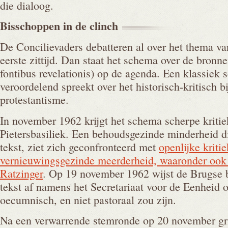
die dialoog.
Bisschoppen in de
clinch
De Concilievaders debatteren al over het thema v
eerste zittijd. Dan staat het schema over de bron
fontibus revelationis) op de agenda. Een klassiek 
veroordelend spreekt over het historisch-kritisch 
protestantisme.
In november 1962 krijgt het schema scherpe kritiek
Pietersbasiliek. Een behoudsgezinde minderheid di
tekst, ziet zich geconfronteerd met
openlijke kriti
vernieuwingsgezinde meerderheid, waaronder ook 
Ratzinger
. Op 19 november 1962 wijst de Brugse
tekst af namens het Secretariaat voor de Eenheid om
oecumnisch, en niet pastoraal zou zijn.
Na een verwarrende stemronde op 20 november gr