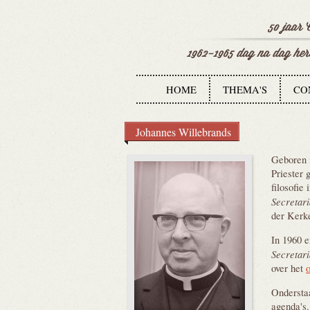
HOME
THEMA'S
CO
Johannes Willebrands
Geboren 
Priester 
filosofie
Secretari
der Kerke
In 1960 e
Secretari
over het
Onderst
agenda's