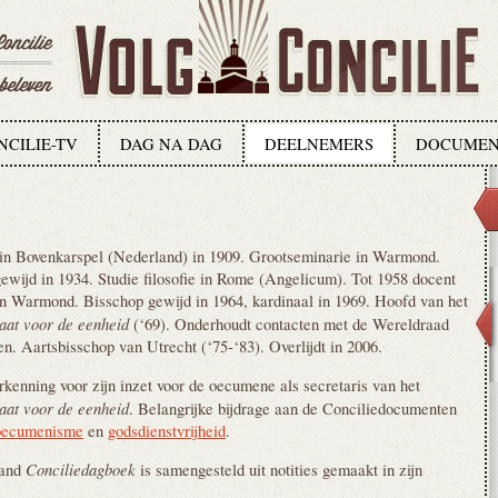
NCILIE-TV
DAG NA DAG
DEELNEMERS
DOCUMEN
in Bovenkarspel (Nederland) in 1909. Grootseminarie in Warmond.
gewijd in 1934. Studie filosofie in Rome (Angelicum). Tot 1958 docent
 in Warmond. Bisschop gewijd in 1964, kardinaal in 1969. Hoofd van het
aat voor de eenheid
(‘69). Onderhoudt contacten met de Wereldraad
n. Aartsbisschop van Utrecht (‘75-‘83). Overlijdt in 2006.
rkenning voor zijn inzet voor de oecumene als secretaris van het
aat voor de eenheid
. Belangrijke bijdrage aan de Conciliedocumenten
oecumenisme
en
godsdienstvrijheid
.
Conciliedagboek
aand
is samengesteld uit notities gemaakt in zijn
.