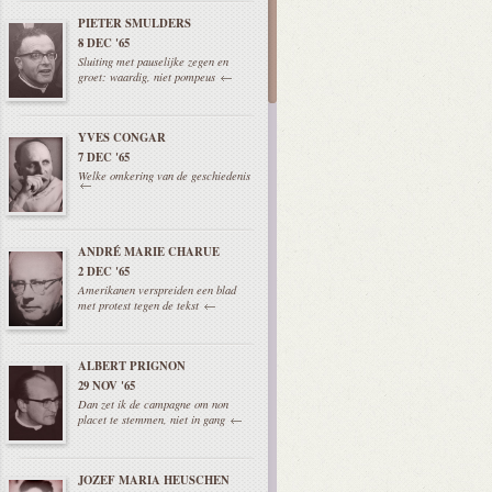
PIETER SMULDERS
8 DEC '65
Sluiting met pauselijke zegen en
groet: waardig, niet pompeus
YVES CONGAR
7 DEC '65
Welke omkering van de geschiedenis
ANDRÉ MARIE CHARUE
2 DEC '65
Amerikanen verspreiden een blad
met protest tegen de tekst
ALBERT PRIGNON
29 NOV '65
Dan zet ik de campagne om non
placet te stemmen, niet in gang
JOZEF MARIA HEUSCHEN