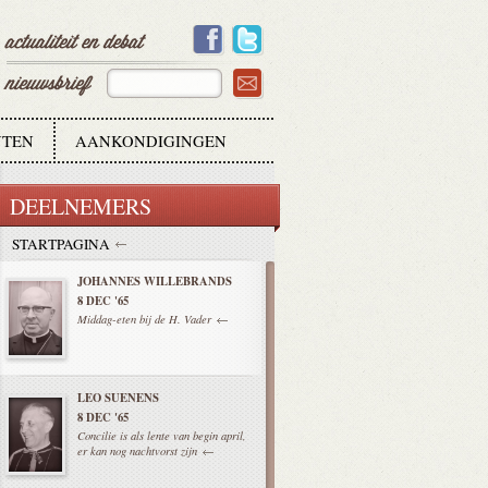
TEN
AANKONDIGINGEN
DEELNEMERS
STARTPAGINA
JOHANNES WILLEBRANDS
8 DEC '65
Middag-eten bij de H. Vader
LEO SUENENS
8 DEC '65
Concilie is als lente van begin april,
er kan nog nachtvorst zijn