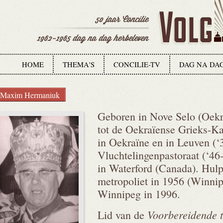
HOME
THEMA'S
CONCILIE-TV
DAG NA DA
Maxim Hermaniuk
Geboren in Nove Selo (Oekr
tot de Oekraïense Grieks-Ka
in Oekraïne en in Leuven (‘
Vluchtelingenpastoraat (‘46-
in Waterford (Canada). Hul
metropoliet in 1956 (Winnip
Winnipeg in 1996.
Voorbereidende 
Lid van de