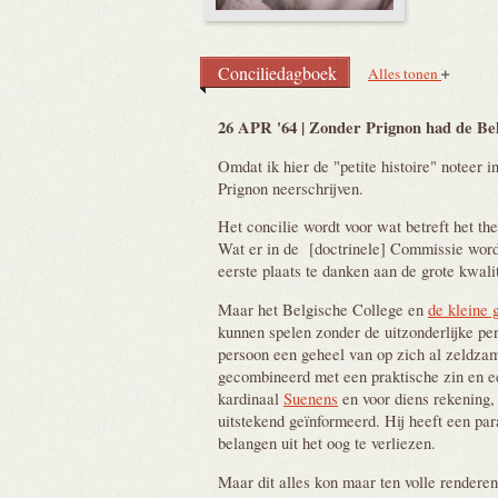
Conciliedagboek
Alles tonen
26 APR '64 | Zonder Prignon had de Bel
Omdat ik hier de "petite histoire" noteer i
Prignon neerschrijven.
Het concilie wordt voor wat betreft het th
Wat er in de [doctrinele] Commissie word
eerste plaats te danken aan de grote kwalite
Maar het Belgische College en
de kleine 
kunnen spelen zonder de uitzonderlijke per
persoon een geheel van op zich al zeldzame
gecombineerd met een praktische zin en ee
kardinaal
Suenens
en voor diens rekening
uitstekend geïnformeerd. Hij heeft een para
belangen uit het oog te verliezen.
Maar dit alles kon maar ten volle renderen