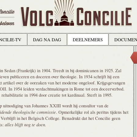
NCILIE-TV
DAG NA DAG
DEELNEMERS
DOCUMEN
n Sedan (Frankrijk) in 1904. Treedt in bij dominicanen in 1925. Zal
 leven publiceren en doceren over theologie. In 1934 schrijft hij een
 artikel over de oorzaken van het moderne ongeloof. Krijgsgevangen
OII. In 1954 leiden verdachtmakingen in Rome tot een doceerverbod.
 rehabilitatie in 1994 door creatie tot kardinaal. Sterft in 1995.
p uitnodiging van Johannes XXIII wordt hij consultor van de
idende theologische commissie
. Opmerkelijke rol als peritus tijdens het
 Verblijft in het Belgisch College. Benadrukt dat het Concilie geen
alles blijft nog te doen.
is: