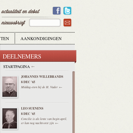
TEN
AANKONDIGINGEN
DEELNEMERS
STARTPAGINA
JOHANNES WILLEBRANDS
8 DEC '65
Middag-eten bij de H. Vader
LEO SUENENS
8 DEC '65
Concilie is als lente van begin april,
er kan nog nachtvorst zijn