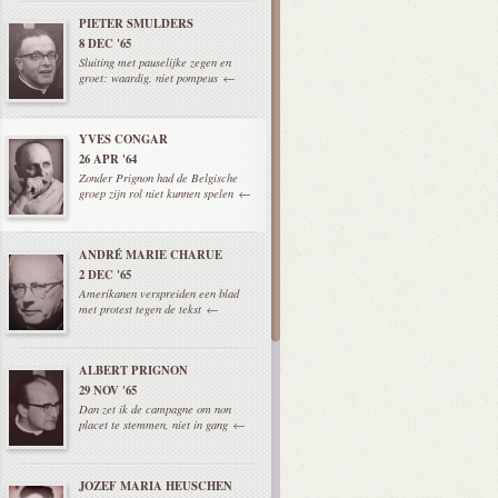
PIETER SMULDERS
8 DEC '65
Sluiting met pauselijke zegen en
groet: waardig, niet pompeus
YVES CONGAR
26 APR '64
Zonder Prignon had de Belgische
groep zijn rol niet kunnen spelen
ANDRÉ MARIE CHARUE
2 DEC '65
Amerikanen verspreiden een blad
met protest tegen de tekst
ALBERT PRIGNON
29 NOV '65
Dan zet ik de campagne om non
placet te stemmen, niet in gang
JOZEF MARIA HEUSCHEN