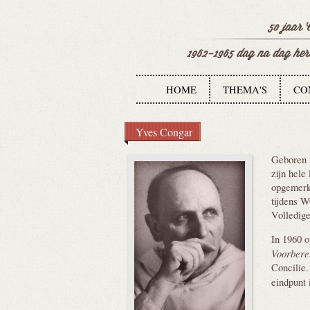
HOME
THEMA'S
CO
Yves Congar
Geboren i
zijn hele
opgemerkt
tijdens W
Volledige
In 1960 o
Voorbere
Concilie.
eindpunt 