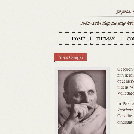
HOME
THEMA'S
CO
Yves Congar
Geboren i
zijn hele
opgemerkt
tijdens W
Volledige
In 1960 o
Voorbere
Concilie.
eindpunt 