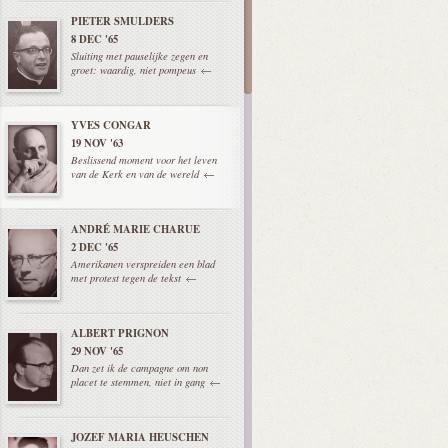
PIETER SMULDERS
8 DEC '65
Sluiting met pauselijke zegen en
groet: waardig, niet pompeus
YVES CONGAR
19 NOV '63
Beslissend moment voor het leven
van de Kerk en van de wereld
ANDRÉ MARIE CHARUE
2 DEC '65
Amerikanen verspreiden een blad
met protest tegen de tekst
ALBERT PRIGNON
29 NOV '65
Dan zet ik de campagne om non
placet te stemmen, niet in gang
JOZEF MARIA HEUSCHEN