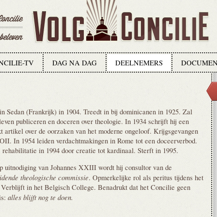
NCILIE-TV
DAG NA DAG
DEELNEMERS
DOCUMEN
n Sedan (Frankrijk) in 1904. Treedt in bij dominicanen in 1925. Zal
 leven publiceren en doceren over theologie. In 1934 schrijft hij een
 artikel over de oorzaken van het moderne ongeloof. Krijgsgevangen
OII. In 1954 leiden verdachtmakingen in Rome tot een doceerverbod.
 rehabilitatie in 1994 door creatie tot kardinaal. Sterft in 1995.
p uitnodiging van Johannes XXIII wordt hij consultor van de
idende theologische commissie
. Opmerkelijke rol als peritus tijdens het
 Verblijft in het Belgisch College. Benadrukt dat het Concilie geen
alles blijft nog te doen.
is: