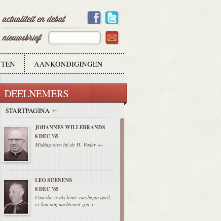
TEN
AANKONDIGINGEN
DEELNEMERS
STARTPAGINA
JOHANNES WILLEBRANDS
8 DEC '65
Middag-eten bij de H. Vader
LEO SUENENS
8 DEC '65
Concilie is als lente van begin april,
er kan nog nachtvorst zijn