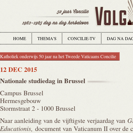
HOME
THEMA'S
CONCILIE-TV
DAG NA DA
Katholiek onderwijs 50 jaar na het Tweede Vaticaans Concilie
12 DEC 2015
Nationale studiedag in
Brussel
Campus Brussel
Hermesgebouw
Stormstraat 2 - 1000 Brussel
G
Naar aanleiding van de vijftigste verjaardag van
Educationis,
document van Vaticanum II over de ch